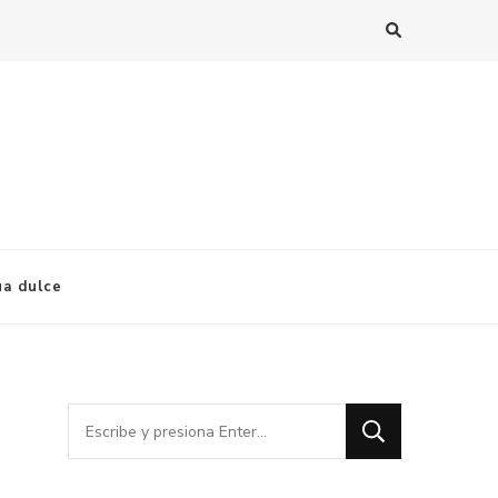
ua dulce
¿Buscas
algo?