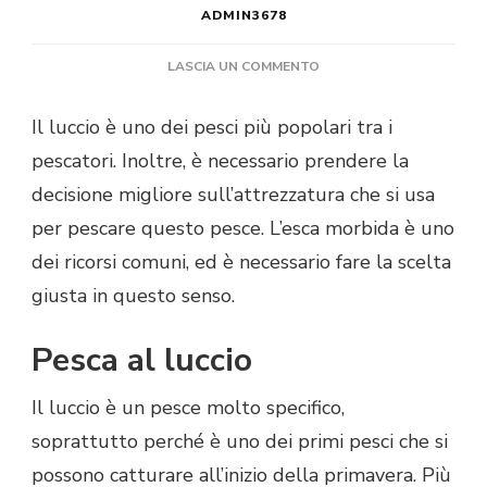
ADMIN3678
SU
LASCIA UN COMMENTO
QUALE
ESCA
Il luccio è uno dei pesci più popolari tra i
MORBIDA
pescatori. Inoltre, è necessario prendere la
PER
IL
decisione migliore sull’attrezzatura che si usa
LUCCIO?
per pescare questo pesce. L’esca morbida è uno
dei ricorsi comuni, ed è necessario fare la scelta
giusta in questo senso.
Pesca al luccio
Il luccio è un pesce molto specifico,
soprattutto perché è uno dei primi pesci che si
possono catturare all’inizio della primavera. Più