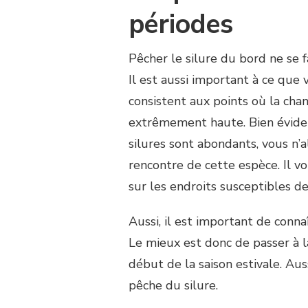
AVEC
périodes
UNE
CANNE
À
Pêcher le silure du bord ne se f
SILURE
Il est aussi important à ce que
?
consistent aux points où la cha
extrêmement haute. Bien évidem
silures sont abondants, vous n’
rencontre de cette espèce. Il v
sur les endroits susceptibles de
Aussi, il est important de conn
Le mieux est donc de passer à 
début de la saison estivale. Au
pêche du silure.