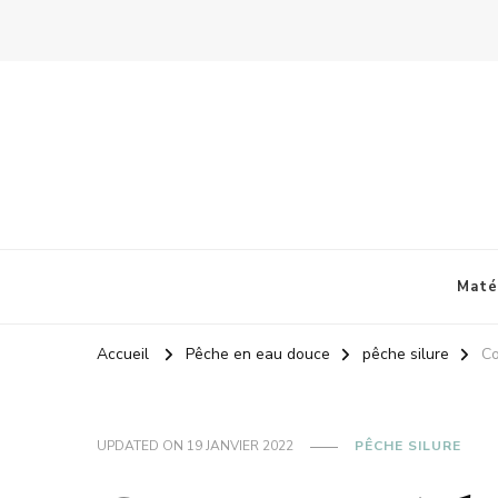
Maté
Accueil
Pêche en eau douce
pêche silure
Co
UPDATED ON
19 JANVIER 2022
PÊCHE SILURE