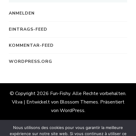
ANMELDEN
EINTRAGS-FEED
KOMMENTAR-FEED
WORDPRESS.ORG
© Copyright 2026
Fun-Fishy
. Alle Rechte vorbehalten.
Vilva | Entwickelt von
Blossom Themes
. Präsentiert
von
WordPress
.
Nous utilisons des cookies pour vous garantir la meilleure
Französisch
Englisch
Deutsch
expérience sur notre site web. Si vous continuez à utiliser ce