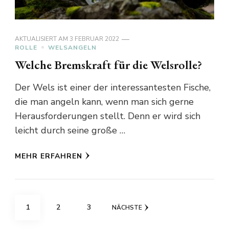
AKTUALISIERT AM
3 FEBRUAR 2022
ROLLE
WELSANGELN
Welche Bremskraft für die Welsrolle?
Der Wels ist einer der interessantesten Fische,
die man angeln kann, wenn man sich gerne
Herausforderungen stellt. Denn er wird sich
leicht durch seine große …
MEHR ERFAHREN
Seitennummerierung
SEITE
SEITE
SEITE
1
2
3
NÄCHSTE
der