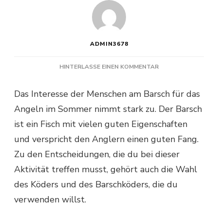
ADMIN3678
ZU
HINTERLASSE EINEN KOMMENTAR
WELCHE
GRÖSSE H
Das Interesse der Menschen am Barsch für das
AT E
Angeln im Sommer nimmt stark zu. Der Barsch
IN S
OFTPLASTIC-K
ist ein Fisch mit vielen guten Eigenschaften
ÖDER F
und verspricht den Anglern einen guten Fang.
ÜR B
ARSCHE?
Zu den Entscheidungen, die du bei dieser
Aktivität treffen musst, gehört auch die Wahl
des Köders und des Barschköders, die du
verwenden willst.