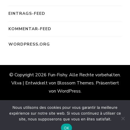
EINTRAGS-FEED
KOMMENTAR-FEED
WORDPRESS.ORG
© Copyright 2026
Fun-Fishy
. Alle Rechte vorbehalten.
Vilva | Entwickelt von
Blossom Themes
. Präsentiert
von
WordPress
.
Nous utilisons des cookies pour vous garantir la meilleure
Französisch
Englisch
Deutsch
expérience sur notre site web. Si vous continuez à utiliser ce
site, nous supposerons que vous en êtes satisfait.
Italienisch
Spanisch
OK