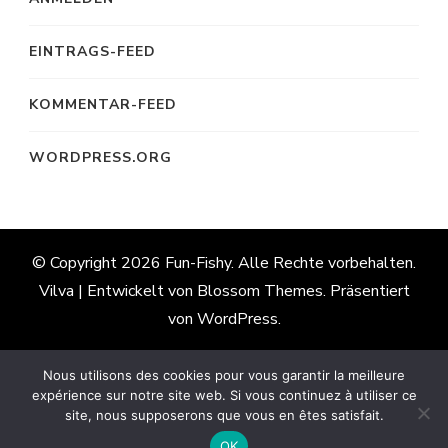
EINTRAGS-FEED
KOMMENTAR-FEED
WORDPRESS.ORG
© Copyright 2026
Fun-Fishy
. Alle Rechte vorbehalten.
Vilva | Entwickelt von
Blossom Themes
. Präsentiert
von
WordPress
.
Nous utilisons des cookies pour vous garantir la meilleure
Französisch
Englisch
Deutsch
expérience sur notre site web. Si vous continuez à utiliser ce
site, nous supposerons que vous en êtes satisfait.
Italienisch
Spanisch
OK