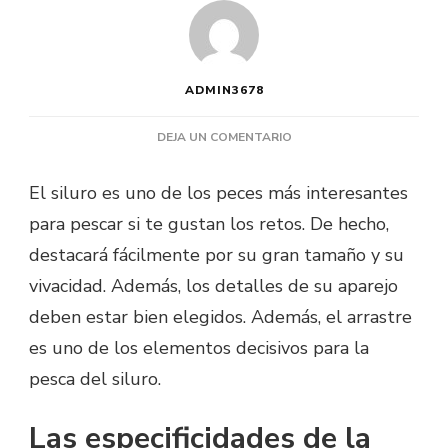
ADMIN3678
EN
DEJA UN COMENTARIO
¿QUÉ
POTENCIA
El siluro es uno de los peces más interesantes
DE
para pescar si te gustan los retos. De hecho,
FRENADO
PARA
destacará fácilmente por su gran tamaño y su
EL
vivacidad. Además, los detalles de su aparejo
CARRETE
DE
deben estar bien elegidos. Además, el arrastre
SILURO?
es uno de los elementos decisivos para la
pesca del siluro.
Las especificidades de la